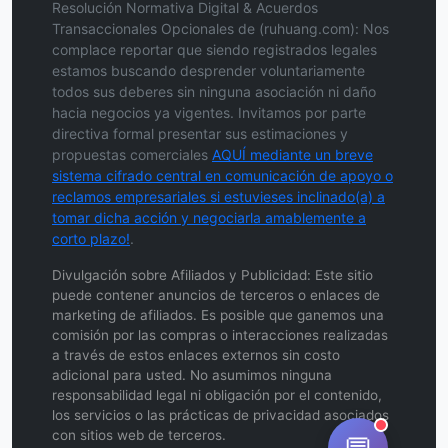
Resolución Normativa Digital & Acuerdos
Transaccionales Opcionales de (ruhuang.com): Nos
complace reportar que siendo registrados legales
estamos buscando desprender voluntariamente
todos sus deberes sin ninguna asociación ni daño
hacia negocios ya vigentes. Invitamos por parte
directiva formal presentar sus estimaciones y
propuestas comerciales
AQUÍ mediante un breve
sistema cifrado central en comunicación de apoyo o
reclamos empresariales si estuvieses inclinado(a) a
tomar dicha acción y negociarla amablemente a
corto plazo!
.
Divulgación sobre Afiliados y Publicidad: Este sitio
puede contener anuncios de terceros o enlaces de
marketing de afiliados. Es posible que ganemos una
comisión por las compras o interacciones realizadas
a través de estos enlaces externos sin costo
adicional para usted. No asumimos ninguna
responsabilidad legal ni obligación por el contenido,
los servicios o las prácticas de privacidad asociados
con sitios web de terceros.