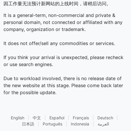
因工作量无法预计新网站的上线时间，请稍后访问。
It is a general-term, non-commercial and private &
personal domain, not connected or affiliated with any
company, organization or trademark.
It does not offer/sell any commodities or services.
If you think your arrival is unexpected, please recheck
or use search engines.
Due to workload involved, there is no release date of
the new website at this stage. Please come back later
for the possible update.
English
|
中文
|
Español
|
Français
|
Deutsch
|
日本語
|
Português
|
Indonesia
|
العربية