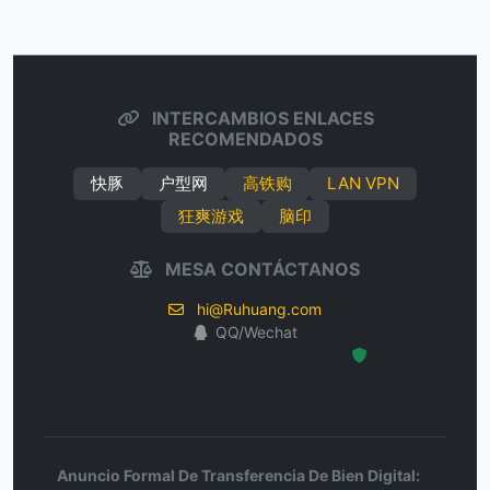
INTERCAMBIOS ENLACES
RECOMENDADOS
快豚
户型网
高铁购
LAN VPN
狂爽游戏
脑印
MESA CONTÁCTANOS
hi@Ruhuang.com
QQ/Wechat
Hosted Protected Environment
Anuncio Formal De Transferencia De Bien Digital: