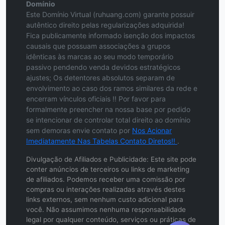
Domínio
Este Domínio Virtual (ruhuang.com) garante possuir
autêntico direito pelas regularizações adquirida!
Fica publicamente informado isenção dos impactos
causais que possuam associações a grupos
idênticas às marcas ao seu modo temporário
passivo pendendo venda devidos estratégicos
ajustes; Os detentores absolutos separam de
envolvimento ao caso dos ramos similares da rede e
encerram vínculos oficiais !! Por favor para
formalmente preencher na nossa base por pedido
se intencionar de controlar total direito ao domínio
sem demoras envie contato por
Nos Acionar
Imediatamente Nas Tabelas Contato Diretos!!
.
Divulgação de Afiliados e Publicidade: Este site pode
conter anúncios de terceiros ou links de marketing
de afiliados. Podemos receber uma comissão por
compras ou interações realizadas através destes
links externos, sem nenhum custo adicional para
você. Não assumimos nenhuma responsabilidade
legal por qualquer conteúdo, serviços ou práticas de