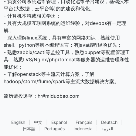
- 负责公司系统运维管理，自动化运维平台建设，基础技术
平台(大数据，云平台等)的的建设和优化。
- 计算机本科或相关学历；
- 具有大规模互联网系统的运维经验，对devops有一定理
解；
- 深入理解linux系统，具有丰富的网络知识，熟练使用
shell、python等脚本编程语言；有java编程经验优先；
- 熟悉zabbix/cacti等监控工具，熟悉puppet等配置管理工
具，熟悉LVS/Nginx/php/tomcat等服务器的运维管理和性
能优化；
- 了解openstack等主流云计算方案，了解
hadoop/storm/flume/spark等主流大数据解决方案。
简历请投递至：hr#miduobao.com
English
|
中文
|
Español
|
Français
|
Deutsch
|
日本語
|
Português
|
Indonesia
|
العربية