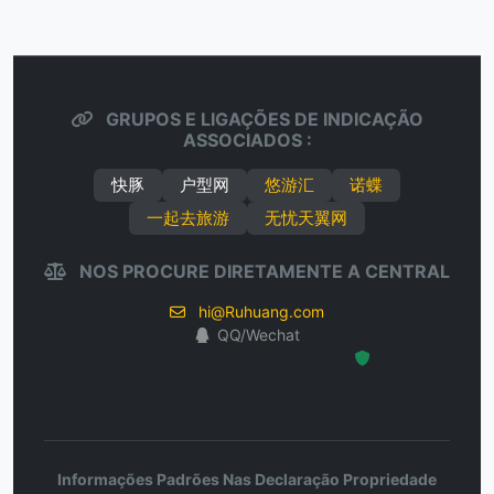
GRUPOS E LIGAÇÕES DE INDICAÇÃO
ASSOCIADOS :
快豚
户型网
悠游汇
诺蝶
一起去旅游
无忧天翼网
NOS PROCURE DIRETAMENTE A CENTRAL
hi@Ruhuang.com
QQ/Wechat
Hosted Protected Environment
Informações Padrões Nas Declaração Propriedade